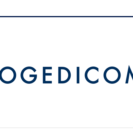
 O G E D I C O