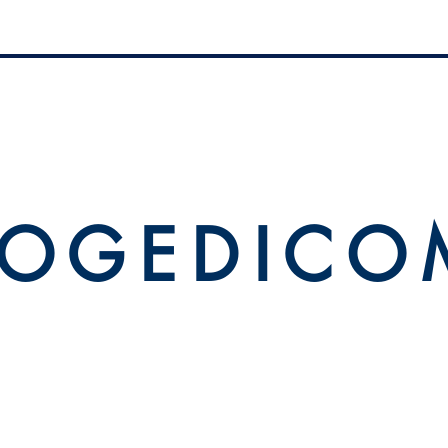
 O G E D I C O