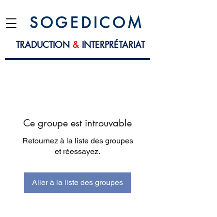
S O G E D I C O M
TRADUCTION
&
INTERPRÉTARIAT
Ce groupe est introuvable
Retournez à la liste des groupes
et réessayez.
Aller à la liste des groupes