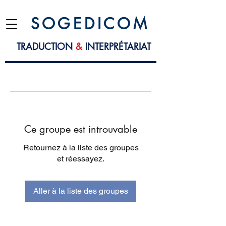
S O G E D I C O M
TRADUCTION
&
INTERPRÉTARIAT
Ce groupe est introuvable
Retournez à la liste des groupes
et réessayez.
Aller à la liste des groupes