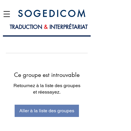
S O G E D I C O M
TRADUCTION
&
INTERPRÉTARIAT
Ce groupe est introuvable
Retournez à la liste des groupes
et réessayez.
Aller à la liste des groupes