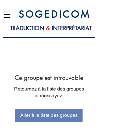
S O G E D I C O M
TRADUCTION
&
INTERPRÉTARIAT
Ce groupe est introuvable
Retournez à la liste des groupes
et réessayez.
Aller à la liste des groupes